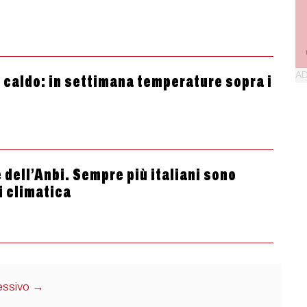
e caldo: in settimana temperature sopra i
e dell’Anbi. Sempre più italiani sono
si climatica
essivo
→