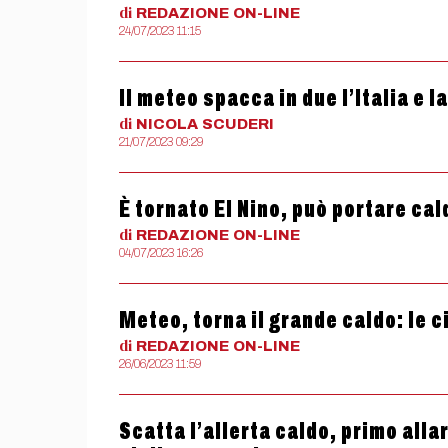
di
REDAZIONE
ON-LINE
24/07/2023 11:15
Il meteo spacca in due l’Italia e 
di
NICOLA
SCUDERI
21/07/2023 09:29
È tornato El Nino, può portare ca
di
REDAZIONE
ON-LINE
04/07/2023 16:26
Meteo, torna il grande caldo: le ci
di
REDAZIONE
ON-LINE
26/06/2023 11:59
Scatta l’allerta caldo, primo allar