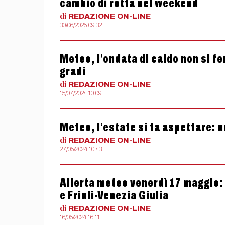
cambio di rotta nel weekend
di
REDAZIONE
ON-LINE
30/06/2025 09:32
Meteo, l’ondata di caldo non si f
gradi
di
REDAZIONE
ON-LINE
15/07/2024 10:09
Meteo, l’estate si fa aspettare: 
di
REDAZIONE
ON-LINE
27/05/2024 10:43
Allerta meteo venerdì 17 maggio:
e Friuli-Venezia Giulia
di
REDAZIONE
ON-LINE
16/05/2024 16:11