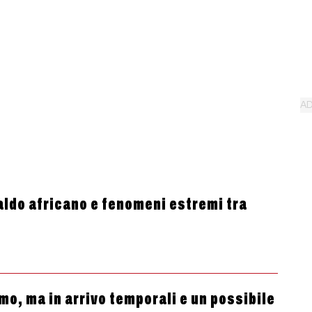
 caldo africano e fenomeni estremi tra
mo, ma in arrivo temporali e un possibile