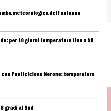
bomba meteorologica dell’autunno
ldo: per 10 giorni temperature fino a 40
d con l’anticiclone Nerone: temperature
48 gradi al Sud