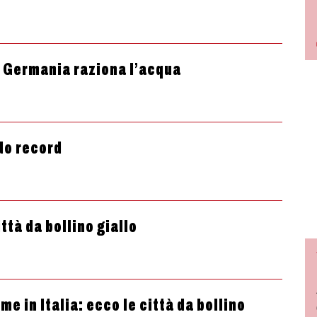
la Germania raziona l’acqua
ldo record
ttà da bollino giallo
me in Italia: ecco le città da bollino