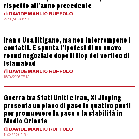
rispetto all’anno precedente
di
DAVIDE MANLIO
RUFFOLO
27/04/2026 13:04
Iran e Usa litigano, ma non interrompono i
contatti. E spunta l’ipotesi di un nuovo
round negoziale dopo il flop del vertice di
Islamabad
di
DAVIDE MANLIO
RUFFOLO
15/04/2026 08:13
Guerra tra Stati Uniti e Iran, Xi Jinping
presenta un piano di pace in quattro punti
per promuovere la pace e la stabilità in
Medio Oriente
di
DAVIDE MANLIO
RUFFOLO
14/04/2026 12:54