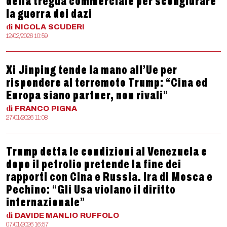
della tregua commerciale per scongiurare
la guerra dei dazi
di
NICOLA
SCUDERI
12/02/2026 10:59
Xi Jinping tende la mano all’Ue per
rispondere al terremoto Trump: “Cina ed
Europa siano partner, non rivali”
di
FRANCO
PIGNA
27/01/2026 11:08
Trump detta le condizioni al Venezuela e
dopo il petrolio pretende la fine dei
rapporti con Cina e Russia. Ira di Mosca e
Pechino: “Gli Usa violano il diritto
internazionale”
di
DAVIDE MANLIO
RUFFOLO
07/01/2026 16:57