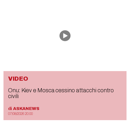
VIDEO
Onu: Kiev e Mosca cessino attacchi contro
civili
di
ASKANEWS
07/08/2026 20:00