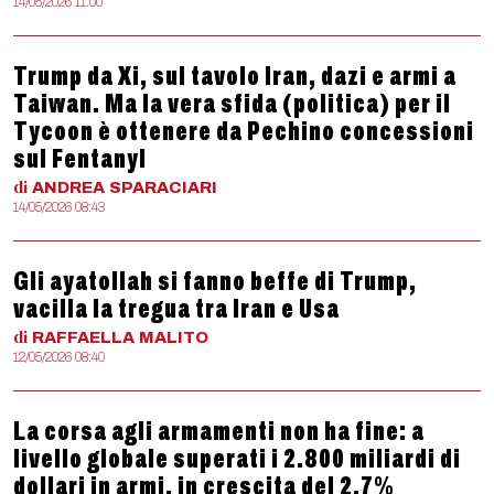
14/05/2026 11:00
Trump da Xi, sul tavolo Iran, dazi e armi a
Taiwan. Ma la vera sfida (politica) per il
Tycoon è ottenere da Pechino concessioni
sul Fentanyl
di
ANDREA
SPARACIARI
14/05/2026 08:43
Gli ayatollah si fanno beffe di Trump,
vacilla la tregua tra Iran e Usa
di
RAFFAELLA
MALITO
12/05/2026 08:40
La corsa agli armamenti non ha fine: a
livello globale superati i 2.800 miliardi di
dollari in armi, in crescita del 2,7%