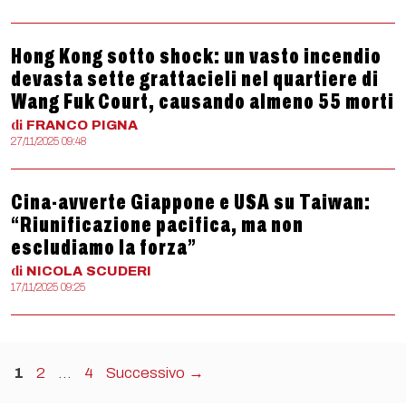
Hong Kong sotto shock: un vasto incendio
devasta sette grattacieli nel quartiere di
Wang Fuk Court, causando almeno 55 morti
di
FRANCO
PIGNA
27/11/2025 09:48
Cina-avverte Giappone e USA su Taiwan:
“Riunificazione pacifica, ma non
escludiamo la forza”
di
NICOLA
SCUDERI
17/11/2025 09:25
Pagina
Pagina
Pagina
1
2
…
4
Successivo
→