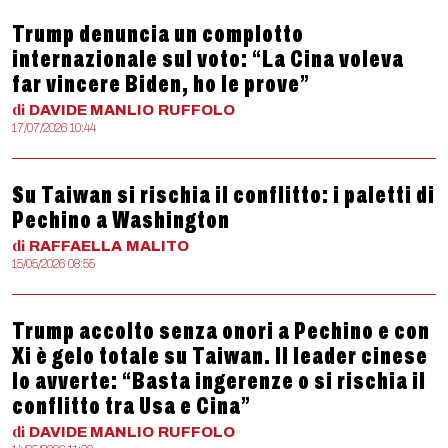
Trump denuncia un complotto
internazionale sul voto: “La Cina voleva
far vincere Biden, ho le prove”
di
DAVIDE MANLIO
RUFFOLO
17/07/2026 10:44
Su Taiwan si rischia il conflitto: i paletti di
Pechino a Washington
di
RAFFAELLA
MALITO
15/05/2026 08:55
Trump accolto senza onori a Pechino e con
Xi è gelo totale su Taiwan. Il leader cinese
lo avverte: “Basta ingerenze o si rischia il
conflitto tra Usa e Cina”
di
DAVIDE MANLIO
RUFFOLO