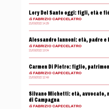
Lory Del Santo oggi: figli, età e f
di
FABRIZIO
CAPECELATRO
21/03/2022 14:29
Alessandro Iannoni: età, padre e 
di
FABRIZIO
CAPECELATRO
21/03/2022 13:04
Carmen Di Pietro: figlio, patrimon
di
FABRIZIO
CAPECELATRO
21/03/2022 12:49
Silvano Michetti: età, avvocato, m
di Campagna
di
FABRIZIO
CAPECELATRO