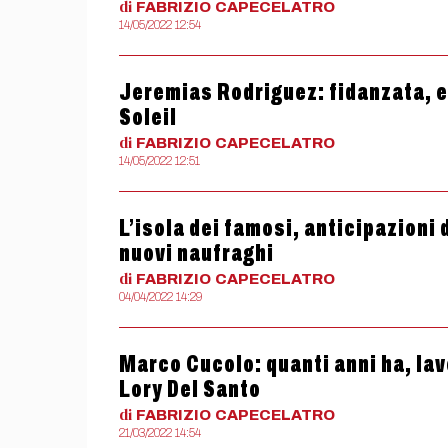
di
FABRIZIO
CAPECELATRO
14/05/2022 12:54
Jeremias Rodriguez: fidanzata, et
Soleil
di
FABRIZIO
CAPECELATRO
14/05/2022 12:51
L’isola dei famosi, anticipazioni 
nuovi naufraghi
di
FABRIZIO
CAPECELATRO
04/04/2022 14:29
Marco Cucolo: quanti anni ha, lavo
Lory Del Santo
di
FABRIZIO
CAPECELATRO
21/03/2022 14:54