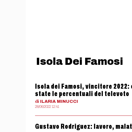
Isola Dei Famosi
Isola dei Famosi, vincitore 2022: 
state le percentuali del televoto
di
ILARIA
MINUCCI
28/06/2022 12:41
Gustavo Rodriguez: lavoro, malatt