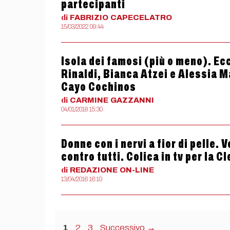
partecipanti
di
FABRIZIO
CAPECELATRO
15/03/2022 09:44
Isola dei famosi (più o meno). Ec
Rinaldi, Bianca Atzei e Alessia 
Cayo Cochinos
di
CARMINE
GAZZANNI
04/01/2018 15:30
Donne con i nervi a fior di pelle.
contro tutti. Colica in tv per la 
di
REDAZIONE
ON-LINE
13/04/2016 16:10
Pagina
Pagina
Pagina
1
2
3
Successivo
→