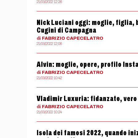
21/03/2022 12:26
Nick Luciani oggi: moglie, figlia, 
Cugini di Campagna
di
FABRIZIO
CAPECELATRO
21/03/2022 12:06
Alvin: moglie, opere, profilo Inst
di
FABRIZIO
CAPECELATRO
21/03/2022 10:42
Vladimir Luxuria: fidanzato, ver
di
FABRIZIO
CAPECELATRO
21/03/2022 10:24
Isola dei famosi 2022, quando ini